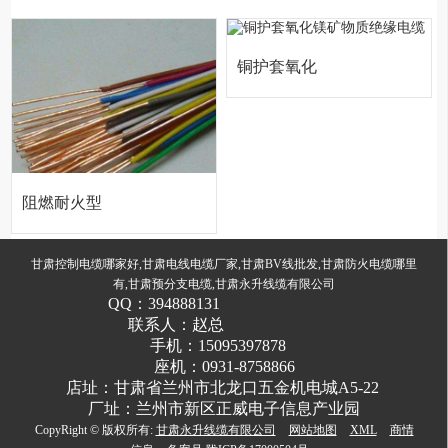
缆
缆1
铜护套氧化
镁矿物质绝
缘电缆
阻燃耐火型
电力电缆
甘肃控制电缆哪家好,甘肃电线电缆厂家,甘肃BV线批发,甘肃防火电缆哪里
有,甘肃预分支电缆,甘肃永升线缆有限公司
QQ：
394888131
联系人：
赵总
手机：
15095397878
座机：
0931-8758866
店址：
甘肃省兰州市北龙口五金机电城A5-22
厂址：兰州市新区正威电子信息产业园
CopyRight © 版权所有:
甘肃永升线缆有限公司
网站地图
XML
商情