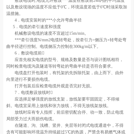
敷设电缆时,电缆允许敷设***温度在敷设前24h内的平均温度
以及敷设现场的温度不应低于0℃，环境温度若低于0℃时须采取加
温措施。
4．电缆安装时的***小允许弯曲半径
5．电缆的牵引速度和强度
机械敷设电缆的速度不宜超过15m/min。
***牵引强度N/mm2电缆转弯处，按牵引力=侧压力×转弯处弯
曲半径进行控制。电缆侧压力控制在300kg/m以下。
6．敷设电缆前
应首先核实电缆的型号、规格及数量是否与设计图纸相符，
同时检查电缆沟及隧道等转弯处的弯曲半径是否符合要求。
电缆盘打开包装时，有托架的先拆除托架，由上而下、由外
向里进行不要损伤电缆。
打开包装后应检查电缆外观是否完好无损。
7．电缆敷设放线时
应选择足够强度的放线支架，放线架要牢固固定，不得倾
斜。电缆宜采用上放线和张力放线，不得无放线架放线。
放线时应有专人指挥，前后密切配合停、动一致，防止电缆
局部受力过大而损伤电缆。
在隧道、沟、浅槽、竖井、夹层等封闭式电缆通道中，不得
含有可能影响环境温升持续超过5℃的热源，严禁含有易燃气体或