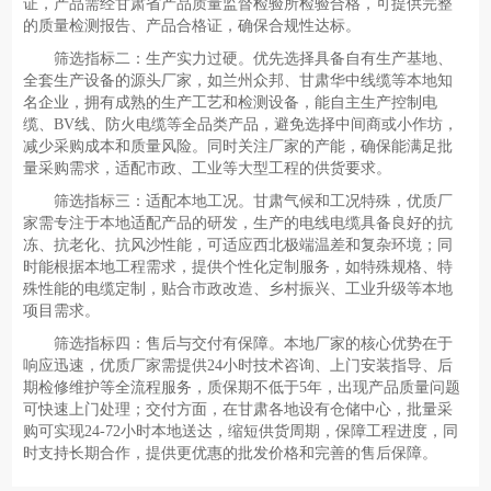
证，产品需经甘肃省产品质量监督检验所检验合格，可提供完整
的质量检测报告、产品合格证，确保合规性达标。
筛选指标二：生产实力过硬。优先选择具备自有生产基地、
全套生产设备的源头厂家，如兰州众邦、甘肃华中线缆等本地知
名企业，拥有成熟的生产工艺和检测设备，能自主生产控制电
缆、BV线、防火电缆等全品类产品，避免选择中间商或小作坊，
减少采购成本和质量风险。同时关注厂家的产能，确保能满足批
量采购需求，适配市政、工业等大型工程的供货要求。
筛选指标三：适配本地工况。甘肃气候和工况特殊，优质厂
家需专注于本地适配产品的研发，生产的电线电缆具备良好的抗
冻、抗老化、抗风沙性能，可适应西北极端温差和复杂环境；同
时能根据本地工程需求，提供个性化定制服务，如特殊规格、特
殊性能的电缆定制，贴合市政改造、乡村振兴、工业升级等本地
项目需求。
筛选指标四：售后与交付有保障。本地厂家的核心优势在于
响应迅速，优质厂家需提供24小时技术咨询、上门安装指导、后
期检修维护等全流程服务，质保期不低于5年，出现产品质量问题
可快速上门处理；交付方面，在甘肃各地设有仓储中心，批量采
购可实现24-72小时本地送达，缩短供货周期，保障工程进度，同
时支持长期合作，提供更优惠的批发价格和完善的售后保障。