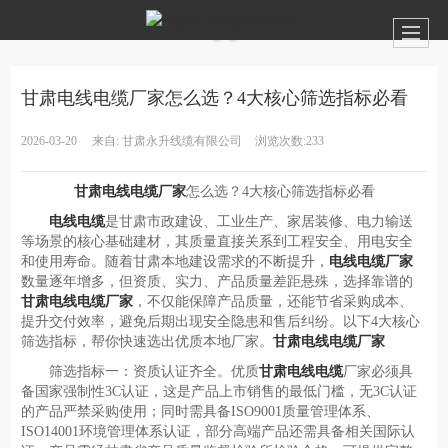
甘肃电线电缆厂家怎么选？4大核心筛选指标必看
2026-03-20
来自:
甘肃永升线缆有限公司
浏览次数:233
甘肃电线电缆厂家
怎么选？4大核心筛选指标必看
电线电缆
是甘肃市政建设、工业生产、家居装修、电力输送
等场景的核心基础建材，其质量直接关系到工程安全、用电安全
和使用寿命。随着甘肃本地建设需求的不断提升，
电线电缆厂家
数量逐年增多，但资质、实力、产品质量差距悬殊，选择靠谱的
甘肃电线电缆厂家
，不仅能保障产品质量，还能节省采购成本、
提升交付效率，避免后期出现安全隐患和售后纠纷。以下4大核心
筛选指标，帮你快速选出优质本地厂家。
甘肃电线电缆厂家
筛选指标一：资质认证齐全。优质
甘肃电线电缆
厂家必须具
备国家强制性3C认证，这是产品上市销售的最低门槛，无3C认证
的产品严禁采购使用；同时需具备ISO9001质量管理体系、
ISO14001环境管理体系认证，部分高端产品还需具备相关国际认