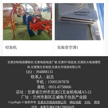
机组
铠装机
实验室空调1
甘肃控制电缆哪家好,甘肃电线电缆厂家,甘肃BV线批发,甘肃防火电缆哪里
有,甘肃预分支电缆,甘肃永升线缆有限公司
QQ：
394888131
联系人：
赵总
手机：
15095397878
座机：
0931-8758866
店址：
甘肃省兰州市北龙口五金机电城A5-22
厂址：兰州市新区正威电子信息产业园
CopyRight © 版权所有:
甘肃永升线缆有限公司
网站地图
XML
商情
信息
备案号:
陇ICP备17000504号