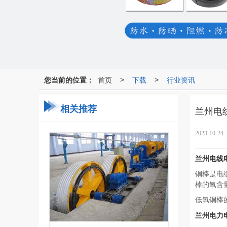
您当前的位置：
首页
下载
行业资讯
>
>
相关推荐
兰州电
2023-10-24
兰州电线
铜棒是电
棒的氧含
低氧铜棒
兰州电力