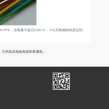
％，含氧量不超过
％；
无氧铜的纯度达到
99.99
0.001
TU2
兰州高压电线电缆和普通电...
扫一扫访问移动端