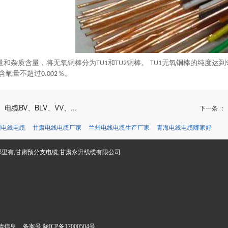
量和杂质含量，将无氧铜棒分为
和
铜棒。
无氧铜棒的纯度达到
TU1
TU2
TU1
含氧量不超过
％。
0.002
电缆BV、BLV、VV、...
下一条 ：
州电线电缆
甘肃电线电缆厂家
兰州电线电缆生产厂家
青海电线电缆哪家好
哪里有,甘肃预分支电缆,甘肃永升线缆有限公司
情信息
备案号:
陇ICP备17000504号