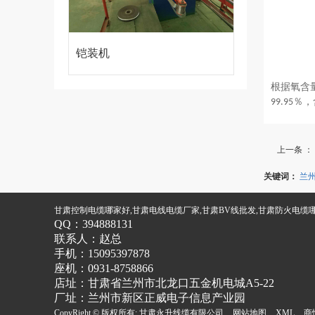
铠装机
根据氧含
％，
99.95
上一条 ：
关键词：
兰
甘肃控制电缆哪家好,甘肃电线电缆厂家,甘肃BV线批发,甘肃防火电缆
QQ：
394888131
联系人：
赵总
手机：
15095397878
座机：
0931-8758866
店址：
甘肃省兰州市北龙口五金机电城A5-22
厂址：兰州市新区正威电子信息产业园
CopyRight © 版权所有:
甘肃永升线缆有限公司
网站地图
XML
商