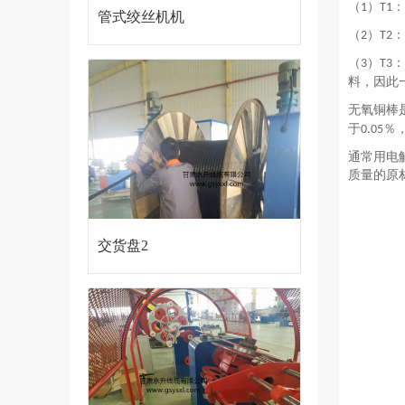
（
）
：
1
T1
管式绞丝机机
（
）
：
2
T2
（
）
：
3
T3
组
料，因此
无氧铜棒
于
％
0.05
通常用电
质量的原
交货盘2