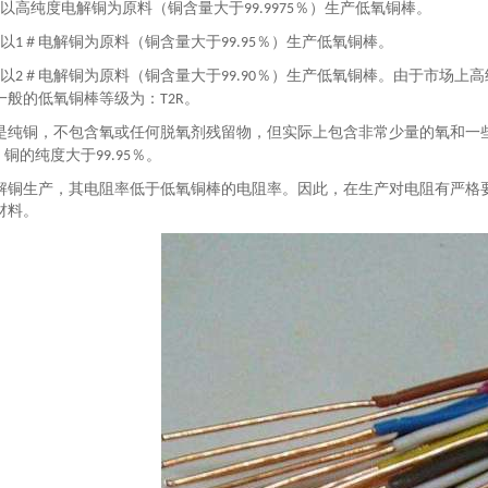
以高纯度电解铜为原料（铜含量大于
％）生产低氧铜棒。
99.9975
以
＃电解铜为原料（铜含量大于
％）生产低氧铜棒。
1
99.95
以
＃电解铜为原料（铜含量大于
％）生产低氧铜棒。由于市场上高
2
99.90
一般的低氧铜棒等级为：
。
T2R
是纯铜，不包含氧或任何脱氧剂残留物，但实际上包含非常少量的氧和一
，铜的纯度大于
％。
99.95
解铜生产，其电阻率低于低氧铜棒的电阻率。因此，在生产对电阻有严格
材料。