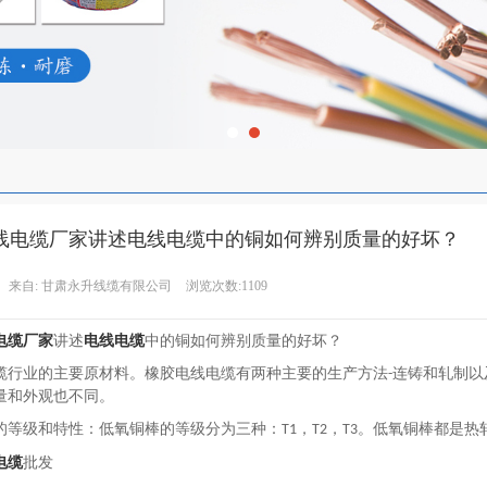
线电缆厂家讲述电线电缆中的铜如何辨别质量的好坏？
来自:
甘肃永升线缆有限公司
浏览次数:1109
电缆厂家
讲述
电线电缆
中的铜如何辨别质量的好坏？
缆行业的主要原材料。橡胶电线电缆有两种主要的生产方法
连铸和轧制以
-
量和外观也不同。
的等级和特性：低氧铜棒的等级分为三种：
，
，
。低氧铜棒都是热
T1
T2
T3
电缆
批发